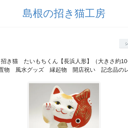
島根の招き猫工房
く招き猫 たいもちくん【長浜人形】（大きさ約10
置物 風水グッズ 縁起物 開店祝い 記念品の