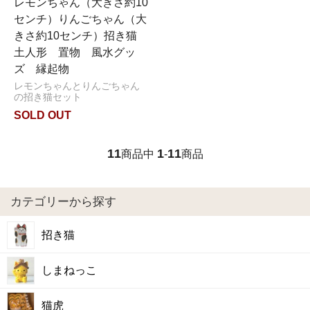
レモンちゃん（大きさ約10
センチ）りんごちゃん（大
きさ約10センチ）招き猫
土人形 置物 風水グッ
ズ 縁起物
レモンちゃんとりんごちゃん
の招き猫セット
SOLD OUT
11
1
11
商品中
-
商品
カテゴリーから探す
招き猫
しまねっこ
猫虎