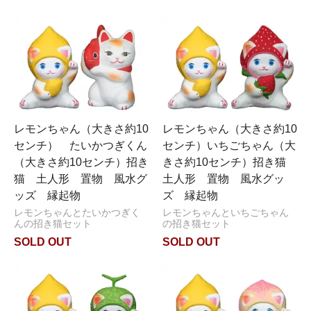
レモンちゃん（大きさ約10
レモンちゃん（大きさ約10
センチ） たいかつぎくん
センチ）いちごちゃん（大
（大きさ約10センチ）招き
きさ約10センチ）招き猫
猫 土人形 置物 風水グ
土人形 置物 風水グッ
ッズ 縁起物
ズ 縁起物
レモンちゃんとたいかつぎく
レモンちゃんといちごちゃん
んの招き猫セット
の招き猫セット
SOLD OUT
SOLD OUT