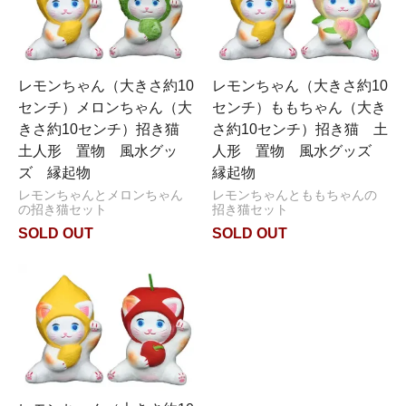
レモンちゃん（大きさ約10
レモンちゃん（大きさ約10
センチ）メロンちゃん（大
センチ）ももちゃん（大き
きさ約10センチ）招き猫
さ約10センチ）招き猫 土
土人形 置物 風水グッ
人形 置物 風水グッズ
ズ 縁起物
縁起物
レモンちゃんとメロンちゃん
レモンちゃんとももちゃんの
の招き猫セット
招き猫セット
SOLD OUT
SOLD OUT