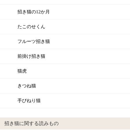
招き猫の12か月
たこのせくん
フルーツ招き猫
前掛け招き猫
猫虎
きつね猫
手びねり猫
招き猫に関する読みもの