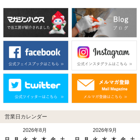
営業日カレンダー
2026年8月
2026年9月
日
月
火
水
木
金
土
日
月
火
水
木
金
土