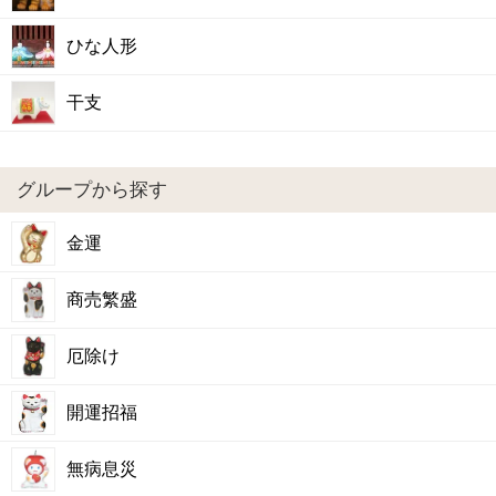
ひな人形
干支
グループから探す
金運
商売繁盛
厄除け
開運招福
無病息災