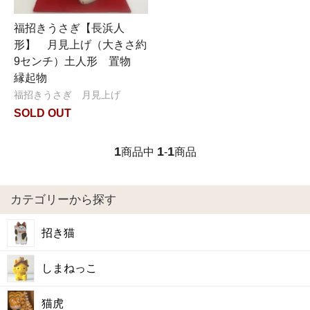
福招きうさぎ【長浜人
形】 月見上げ（大きさ約
9センチ）土人形 置物
縁起物
福招きうさぎ 月見上げ
SOLD OUT
1
1
1
商品中
-
商品
カテゴリーから探す
招き猫
しまねっこ
猫虎