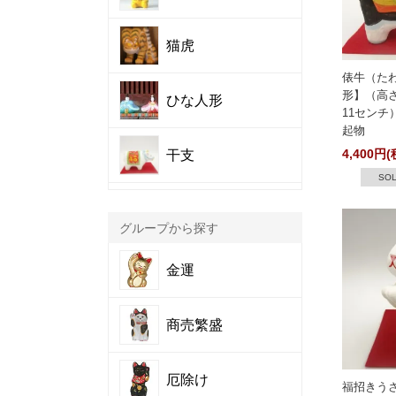
猫虎
俵牛（た
形】（高
ひな人形
11センチ
起物
4,400円(
干支
SOL
グループから探す
金運
商売繁盛
厄除け
福招きう