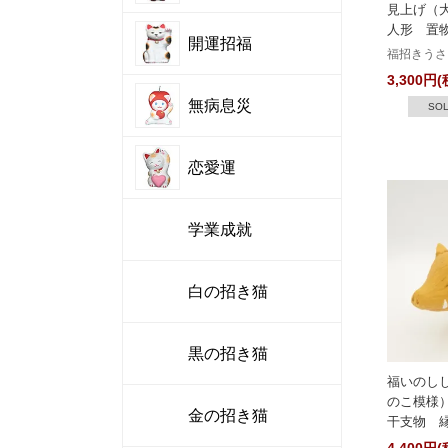
見上げ（
人形 置
開運招福
福招きうさ
3,300円(
無病息災
SOL
恋愛運
学業成就
白の招き猫
黒の招き猫
福いのし
のこ模様
金の招き猫
干支物 