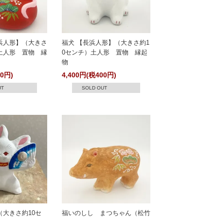
浜人形】（大きさ
福犬 【長浜人形】（大きさ約1
土人形 置物 縁
0センチ）土人形 置物 縁起
物
00円)
4,400円(税400円)
UT
SOLD OUT
大きさ約10セ
福いのしし まつちゃん（松竹