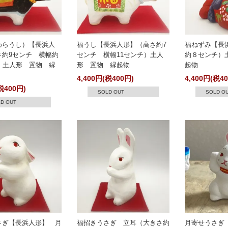
わらうし）【長浜人
福うし【長浜人形】（高さ約7
福ねずみ【長
さ約9センチ 横幅約
センチ 横幅11センチ）土人
約８センチ）
）土人形 置物 縁
形 置物 縁起物
起物
4,400円(税400円)
4,400円(税4
税400円)
SOLD OUT
SOLD O
D OUT
さぎ【長浜人形】 月
福招きうさぎ 立耳（大きさ約
月寄せうさぎ（