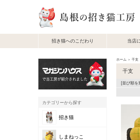
招き猫へのこだわり
当店
ホーム
干支
＞
干支
[並び順を
カテゴリーから探す
招き猫
しまねっこ