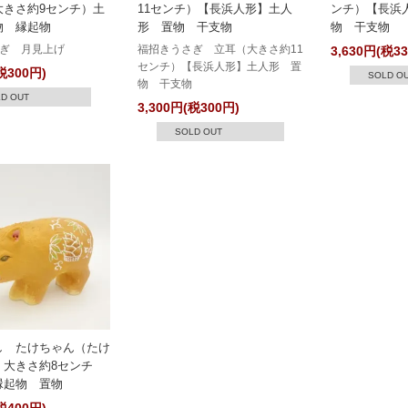
大きさ約9センチ）土
11センチ）【長浜人形】土人
ンチ）【長浜
物 縁起物
形 置物 干支物
物 干支物
ぎ 月見上げ
福招きうさぎ 立耳（大きさ約11
3,630円(税3
センチ）【長浜人形】土人形 置
税300円)
SOLD O
物 干支物
D OUT
3,300円(税300円)
SOLD OUT
し たけちゃん（たけ
）大きさ約8センチ
縁起物 置物