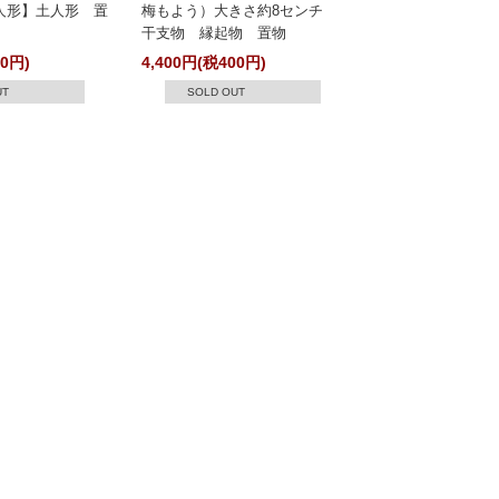
人形】土人形 置
梅もよう）大きさ約8センチ
干支物 縁起物 置物
30円)
4,400円(税400円)
UT
SOLD OUT