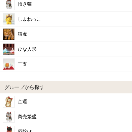
招き猫
しまねっこ
猫虎
ひな人形
干支
グループから探す
金運
商売繁盛
厄除け