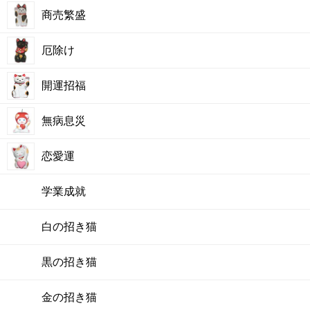
商売繁盛
厄除け
開運招福
無病息災
恋愛運
学業成就
白の招き猫
黒の招き猫
金の招き猫