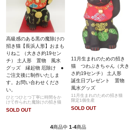
高級感のある黒の魔除けの
招き猫【長浜人形】おまも
りねこ （大きさ約19セン
11月生まれのための招き
チ） 土人形 置物 風水
猫 つわぶきちゃん（大き
グッズ 縁起物 厄除け ●
さ約19センチ） 土人形
ご注文後に制作いたしま
誕生日プレゼント 置物
す。お問い合わせくださ
風水グッズ
い。
11月生まれのための招き猫
ひとつひとつ丁寧に時間をか
限定1個生産
けて作られた魔除けの招き猫
SOLD OUT
SOLD OUT
4
1
4
商品中
-
商品