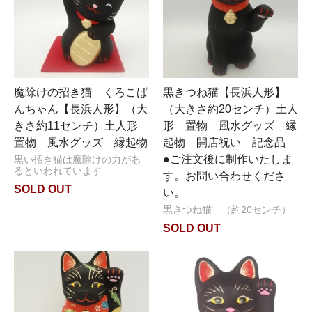
魔除けの招き猫 くろこば
黒きつね猫【長浜人形】
んちゃん【長浜人形】（大
（大きさ約20センチ）土人
きさ約11センチ）土人形
形 置物 風水グッズ 縁
置物 風水グッズ 縁起物
起物 開店祝い 記念品
●ご注文後に制作いたしま
黒い招き猫は魔除けの力があ
るといわれています
す。お問い合わせくださ
SOLD OUT
い。
黒きつね猫 （約20センチ）
SOLD OUT