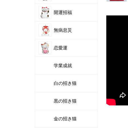
開運招福
無病息災
恋愛運
学業成就
白の招き猫
黒の招き猫
金の招き猫