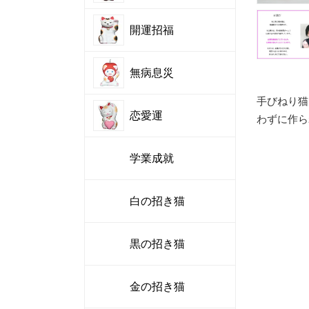
開運招福
無病息災
手びねり猫
恋愛運
わずに作ら
学業成就
白の招き猫
黒の招き猫
金の招き猫