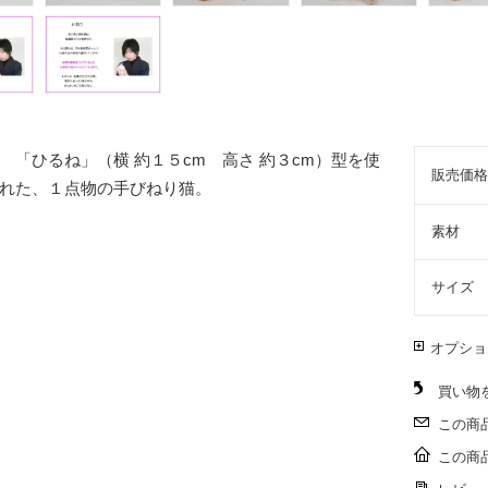
 「ひるね」（横 約１５cm 高さ 約３cm）型を使
販売価格
れた、１点物の手びねり猫。
素材
サイズ
オプショ
買い物
この商
この商