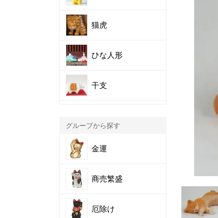
猫虎
ひな人形
干支
グループから探す
金運
商売繁盛
厄除け