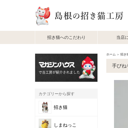
招き猫へのこだわり
当店
ホーム
招き
＞
手びね
カテゴリーから探す
招き猫
しまねっこ