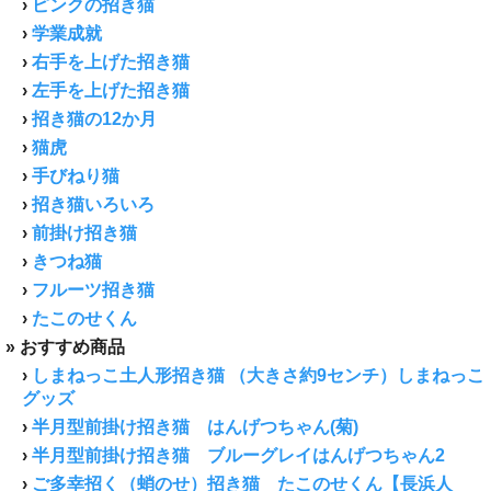
›
ピンクの招き猫
›
学業成就
›
右手を上げた招き猫
›
左手を上げた招き猫
›
招き猫の12か月
›
猫虎
›
手びねり猫
›
招き猫いろいろ
›
前掛け招き猫
›
きつね猫
›
フルーツ招き猫
›
たこのせくん
» おすすめ商品
›
しまねっこ土人形招き猫 （大きさ約9センチ）しまねっこ
グッズ
›
半月型前掛け招き猫 はんげつちゃん(菊)
›
半月型前掛け招き猫 ブルーグレイはんげつちゃん2
›
ご多幸招く（蛸のせ）招き猫 たこのせくん【長浜人