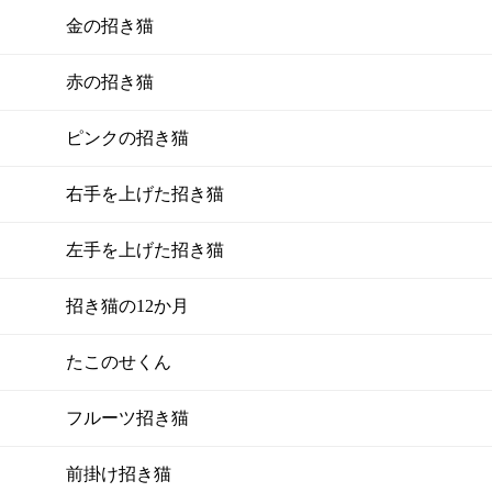
金の招き猫
赤の招き猫
ピンクの招き猫
右手を上げた招き猫
左手を上げた招き猫
招き猫の12か月
たこのせくん
フルーツ招き猫
前掛け招き猫