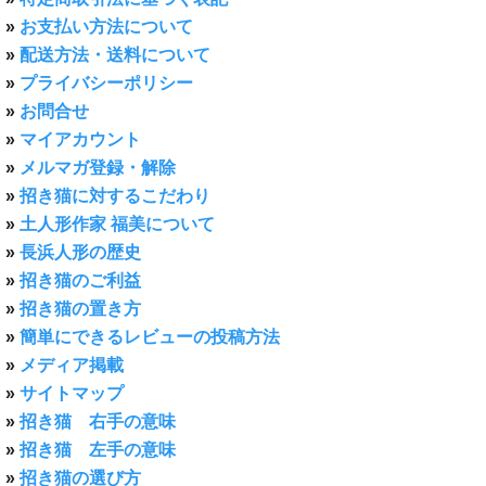
»
お支払い方法について
»
配送方法・送料について
»
プライバシーポリシー
»
お問合せ
»
マイアカウント
»
メルマガ登録・解除
»
招き猫に対するこだわり
»
土人形作家 福美について
»
長浜人形の歴史
»
招き猫のご利益
»
招き猫の置き方
»
簡単にできるレビューの投稿方法
»
メディア掲載
»
サイトマップ
»
招き猫 右手の意味
»
招き猫 左手の意味
»
招き猫の選び方