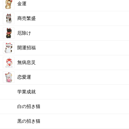
金運
商売繁盛
厄除け
開運招福
無病息災
恋愛運
学業成就
白の招き猫
黒の招き猫